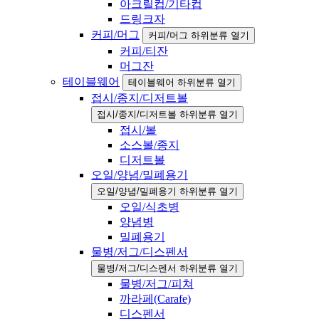
아크릴컵/기타컵
드링크자
커피/머그
커피/머그 하위분류 열기
커피/티잔
머그잔
테이블웨어
테이블웨어 하위분류 열기
접시/종지/디저트볼
접시/종지/디저트볼 하위분류 열기
접시/볼
소스볼/종지
디저트볼
오일/양념/밀폐용기
오일/양념/밀폐용기 하위분류 열기
오일/식초병
양념병
밀폐용기
물병/저그/디스펜서
물병/저그/디스펜서 하위분류 열기
물병/저그/피쳐
까라페(Carafe)
디스펜서