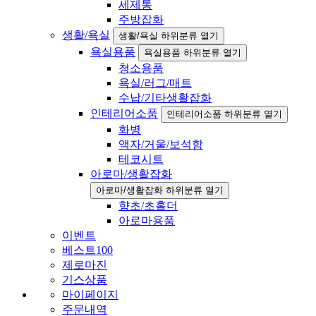
세제통
주방잡화
생활/욕실
생활/욕실 하위분류 열기
욕실용품
욕실용품 하위분류 열기
청소용품
욕실/러그/매트
수납/기타생활잡화
인테리어소품
인테리어소품 하위분류 열기
화병
액자/거울/보석함
테코시트
아로마/생활잡화
아로마/생활잡화 하위분류 열기
향초/초홀더
아로마용품
이벤트
베스트100
제로마진
기스상품
마이페이지
주문내역