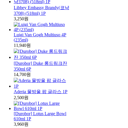
Libbey Embassy Brandy(코냑
3708) (518ml) 1P
3,250원
Luigi Van Gogh Multiuso 4P
(235ml)
11,940원
[Durobor] Duke 롱드링크잔
350ml 6P
14,700원
Aderia 물방울 팝 글라스 1P
2,500원
[Durobor] Lotus Large Bowl
610ml 1P
3,960원