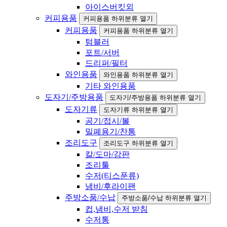
아이스버킷외
커피용품
커피용품 하위분류 열기
커피용품
커피용품 하위분류 열기
텀블러
포트/서버
드리퍼/필터
와인용품
와인용품 하위분류 열기
기타 와인용품
도자기/주방용품
도자기/주방용품 하위분류 열기
도자기류
도자기류 하위분류 열기
공기/접시/볼
밀폐용기/찬통
조리도구
조리도구 하위분류 열기
칼/도마/강판
조리툴
수저(티스푼류)
냄비/후라이팬
주방소품/수납
주방소품/수납 하위분류 열기
컵,냄비,수저 받침
수저통