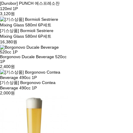
[Durobor] PUNCH 에스프레소잔
120ml 1P
3,120원
[기스상품] Bormioli Sestriere
Mixing Glass 580ml 6P세트
16,380원
Borgonovo Ducale Beverage 520cc
1P
2,400원
[기스상품] Borgonovo Contea
Beverage 490cc 1P
2,000원