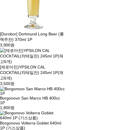
[Durobor] Dortmund Long Beer (롱
맥주잔) 370ml 1P
3,900원
[제로마진}YPSILON CAL
COCKTAIL(칵테일잔) 245ml 1P(재
고6개)
3,500원
Borgonovo San Marco HB 400cc
1P
1,800원
Borgonovo Volterra Goblet 640ml
1P (기스상품)